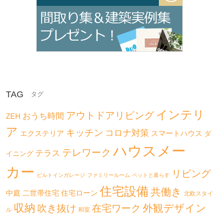
TAG
インテリ
アウトドアリビング
おうち時間
ZEH
ア
キッチン
コロナ対策
エクステリア
スマートハウス
ダ
ハウスメー
テレワーク
テラス
イニング
カー
リビング
ビルトインガレージ
ファミリールーム
ペットと暮らす
住宅設備
共働き
二世帯住宅
中庭
住宅ローン
北欧スタイ
収納
外観デザイン
吹き抜け
在宅ワーク
ル
和室