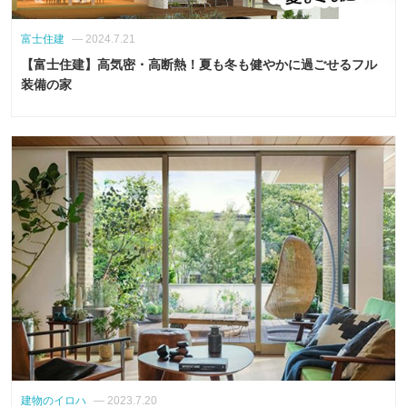
富士住建
— 2024.7.21
【富士住建】高気密・高断熱！夏も冬も健やかに過ごせるフル
装備の家
建物のイロハ
— 2023.7.20