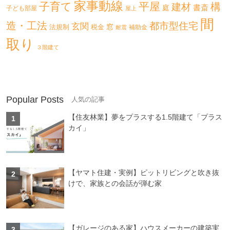
家事動線
子育て
平屋
構
建材
書斎
庭
子ども部屋
屋上
間
造・工法
都市型住宅
玄関
法規制
税金
窓
補助金
耐震
取り
３階建て
Popular Posts
【住友林業】夢をプラスする1.5階建て「プラス
カイ」
【ヤマト住建・実例】ピットリビングと吹き抜
けで、家族との会話が弾む家
【ガレージのある家】ハウスメーカーの建築実