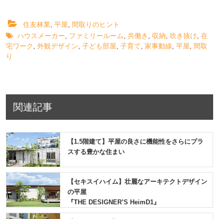
住友林業
,
平屋
,
間取りのヒント
ハウスメーカー
,
ファミリールーム
,
共働き
,
収納
,
吹き抜け
,
在
宅ワーク
,
外観デザイン
,
子ども部屋
,
子育て
,
家事動線
,
平屋
,
間取
り
関連記事
【1.5階建て】平屋の良さに機能性をさらにプラ
スする豊かな住まい
【セキスイハイム】壮麗なアーキテクトデザイン
の平屋
『THE DESIGNER’S HeimD1』