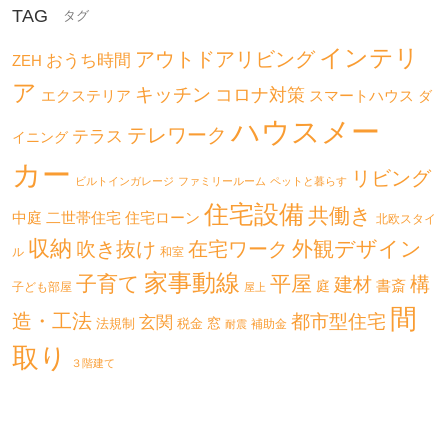
TAG
インテリ
アウトドアリビング
おうち時間
ZEH
ア
キッチン
コロナ対策
エクステリア
スマートハウス
ダ
ハウスメー
テレワーク
テラス
イニング
カー
リビング
ビルトインガレージ
ファミリールーム
ペットと暮らす
住宅設備
共働き
二世帯住宅
中庭
住宅ローン
北欧スタイ
収納
外観デザイン
吹き抜け
在宅ワーク
ル
和室
家事動線
子育て
平屋
構
建材
書斎
庭
子ども部屋
屋上
間
造・工法
都市型住宅
玄関
法規制
税金
窓
補助金
耐震
取り
３階建て