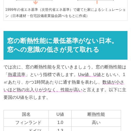
1999年の省エネ基準（次世代省エネ基準）で建てた家によるシミュレーショ
ン（日本建材・住宅設備産業協会調べをもとに作成）
窓の断熱性能に最低基準がない日本。
窓への意識の低さが見て取れる
では次に、窓の断熱性能を見ていきましょう。窓の断熱性能は
「
熱還流率
」という指標で表します。
Uw値、U値
ともいい、1
㎡あたり、かつ1時間あたりに通す熱量を表わし、
数値が小さ
いほど熱の出入りが少なく、性能が高い
と言えます。以下に主
要国のU値を示します。
国名
U値
断熱性能
フィンランド
1.0
高い
ドイツ
1.3