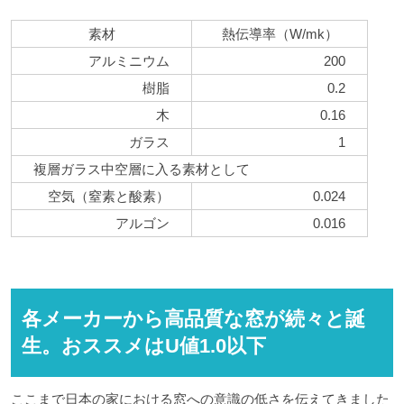
素材
熱伝導率（
W/mk）
アルミニウム
200
樹脂
0.2
木
0.16
ガラス
1
複層ガラス中空層に入る素材として
空気（窒素と酸素）
0.024
アルゴン
0.016
各メーカーから高品質な窓が続々と誕
生。おススメはU値1.0以下
ここまで日本の家における窓への意識の低さを伝えてきました