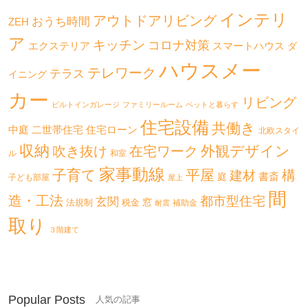
インテリ
アウトドアリビング
おうち時間
ZEH
ア
キッチン
コロナ対策
エクステリア
スマートハウス
ダ
ハウスメー
テレワーク
テラス
イニング
カー
リビング
ビルトインガレージ
ファミリールーム
ペットと暮らす
住宅設備
共働き
二世帯住宅
中庭
住宅ローン
北欧スタイ
収納
外観デザイン
吹き抜け
在宅ワーク
ル
和室
家事動線
子育て
平屋
構
建材
書斎
庭
子ども部屋
屋上
間
造・工法
都市型住宅
玄関
法規制
税金
窓
補助金
耐震
取り
３階建て
Popular Posts