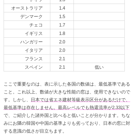
オーストラリア
1.4
デンマーク
1.5
チェコ
1.7
イギリス
1.8
ハンガリー
2.0
イタリア
2.0
フランス
2.1
スペイン
2.1
低い
ここで重要なのは、表に示した各国の数値は、最低基準である
こと。これ以上、数値が大きな性能の窓は、使用できないので
す。しかし、
日本では省エネ建材等級表示区分があるだけで、
最低基準は存在しません。最高レベルでも熱還流率が2.33以下
で、ご紹介した諸外国と比べると低いことが分かります。ちな
みにお隣の韓国や中国の基準よりも劣っており、日本の窓に対
する意識の低さが目立ちます。