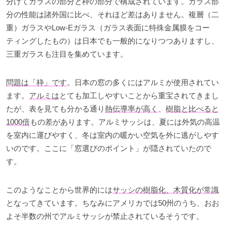
分けてガラスの部分と枠の部分で構成されています。ガラス部
分の性能は諸外国に比べ、それほど差はありません。複層（二
重）ガラスやLow-Eガラス（ガラス表面に特殊金属膜をコー
ティングしたもの）は日本でも一般的になりつつありますし、
三重ガラスも注目を集めています。
問題は「枠」です
。日本の窓の多くにはアルミが使用されてい
ます。
アルミは
とても加工しやすいことから重宝されてきまし
たが、表を見ても分かる通り
熱伝導率が高く
、
樹脂と比べると
1000倍
もの差があります。アルミサッシは、夏には外気の高温
を室内に運びやすく、冬は室内の暖かい空気を外に逃がしやす
いのです。ここに「窓選びのポイント」が隠されていたので
す。
このようなことから世界的には
サッシの樹脂化、木質化が常識
となってきています。ちなみにアメリカでは50州のうち、おお
よそ半数の州でアルミサッシが禁止されているそうです。