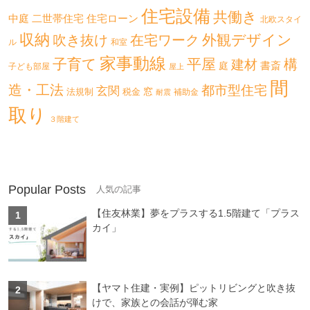
住宅設備
共働き
二世帯住宅
中庭
住宅ローン
北欧スタイ
収納
外観デザイン
吹き抜け
在宅ワーク
ル
和室
家事動線
子育て
平屋
構
建材
書斎
庭
子ども部屋
屋上
間
造・工法
都市型住宅
玄関
法規制
税金
窓
補助金
耐震
取り
３階建て
Popular Posts
【住友林業】夢をプラスする1.5階建て「プラス
カイ」
【ヤマト住建・実例】ピットリビングと吹き抜
けで、家族との会話が弾む家