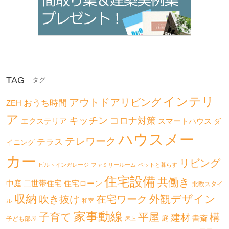
TAG
インテリ
アウトドアリビング
おうち時間
ZEH
ア
キッチン
コロナ対策
エクステリア
スマートハウス
ダ
ハウスメー
テレワーク
テラス
イニング
カー
リビング
ビルトインガレージ
ファミリールーム
ペットと暮らす
住宅設備
共働き
二世帯住宅
中庭
住宅ローン
北欧スタイ
収納
外観デザイン
吹き抜け
在宅ワーク
ル
和室
家事動線
子育て
平屋
構
建材
書斎
庭
子ども部屋
屋上