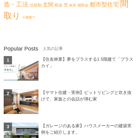
間
造・工法
都市型住宅
玄関
法規制
税金
窓
補助金
耐震
取り
３階建て
Popular Posts
【住友林業】夢をプラスする1.5階建て「プラス
カイ」
【ヤマト住建・実例】ピットリビングと吹き抜
けで、家族との会話が弾む家
【ガレージのある家】ハウスメーカーの建築実
例をご紹介します。