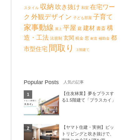
収納
吹き抜け
在宅ワー
スタイル
和室
外観デザイン
子育て
ク
子ども部屋
家事動線
平屋
構
建材
書斎
庭
屋上
造・工法
都
玄関
法規制
税金
窓
補助金
耐震
間取り
市型住宅
３階建て
Popular Posts
【住友林業】夢をプラスす
る1.5階建て「プラスカイ」
【ヤマト住建・実例】ピッ
トリビングと吹き抜けで、