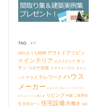
TAG
アウトドアリビン
おうち時間
ZEH
インテリア
グ
キッ
エクステリア
チン
コロナ対策
スマートハウス
ダイニ
ハウス
テレワーク
テラス
ング
メーカー
ビルトインガレージ
ファミリー
リビング
二世帯住
中庭
ルーム
ペットと暮らす
住宅設備
共働き
宅
住宅ローン
北欧