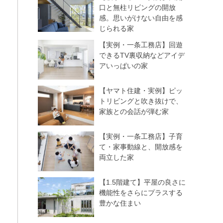
口と無柱リビングの開放
感。思いがけない自由を感
じられる家
【実例・一条工務店】回遊
できるTV裏収納などアイデ
アいっぱいの家
【ヤマト住建・実例】ピッ
トリビングと吹き抜けで、
家族との会話が弾む家
【実例・一条工務店】子育
て・家事動線と、開放感を
両立した家
【1.5階建て】平屋の良さに
機能性をさらにプラスする
豊かな住まい