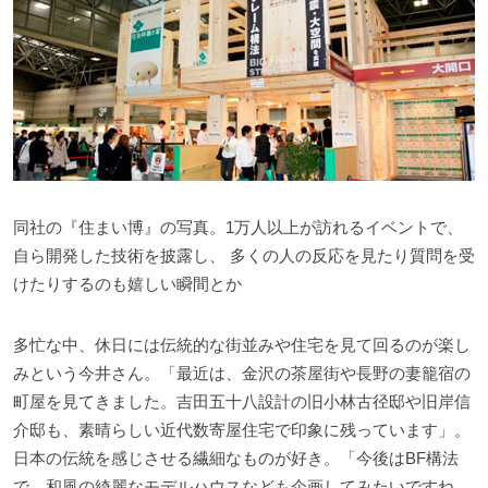
同社の『住まい博』の写真。1万人以上が訪れるイベントで、
自ら開発した技術を披露し、 多くの人の反応を見たり質問を受
けたりするのも嬉しい瞬間とか
多忙な中、休日には伝統的な街並みや住宅を見て回るのが楽し
みという今井さん。「最近は、金沢の茶屋街や長野の妻籠宿の
町屋を見てきました。吉田五十八設計の旧小林古径邸や旧岸信
介邸も、素晴らしい近代数寄屋住宅で印象に残っています」。
日本の伝統を感じさせる繊細なものが好き。「今後はBF構法
で、和風の綺麗なモデルハウスなども企画してみたいですね。