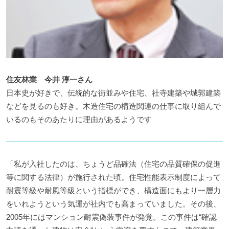
住友林業
今井 淳一
さん
日本史が好きで、伝統的な街並みや住宅、社寺建築や城郭建築
などを見るのも好き。
木造住宅の構造関連の仕事に取り組んで
いるのもそのあたりに理由があるようです
「私が入社したのは、ちょうど品確法（住宅の品質確保の促進
等に関する法律）が施行された頃。住宅性能表示制度によって
耐震等級や耐風等級という指標ができ、構造面にもより一層力
をいれようという気運が社内でも高まっていました。その後、
2005年にはマンション耐震偽装事件が発覚。この事件は“確認