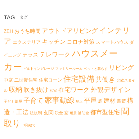
TAG
インテリ
アウトドアリビング
おうち時間
ZEH
ア
キッチン
コロナ対策
エクステリア
スマートハウス
ダ
ハウスメー
テレワーク
テラス
イニング
カー
リビング
ビルトインガレージ
ファミリールーム
ペットと暮らす
住宅設備
共働き
二世帯住宅
中庭
住宅ローン
北欧スタイ
収納
外観デザイン
吹き抜け
在宅ワーク
ル
和室
家事動線
子育て
平屋
構
建材
書斎
庭
子ども部屋
屋上
間
造・工法
都市型住宅
玄関
法規制
税金
窓
補助金
耐震
取り
３階建て