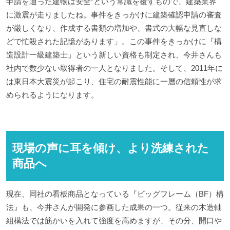
申請を通った建物は安全”という常識を覆すもので、建築業界
に激震が走りましたね。事件をきっかけに建築確認申請の審査
が厳しくなり、作成する書類の増加や、書式の大幅な見直しな
どで忙殺された記憶があります」。この事件をきっかけに『構
造設計一級建築士』という新しい資格も制定され、今井さんも
社内で数少ない取得者の一人となりました。そして、2011年に
は東日本大震災が起こり、住宅の耐震性能に一層の信頼性が求
められるようになります。
現場の声に耳を傾け、より洗練された
商品へ
現在、同社の看板商品となっている『ビッグフレーム（BF）構
法』も、今井さんが開発に参画した成果の一つ。従来の木造軸
組構法では筋かいを入れて強度を高めますが、その分、開口や