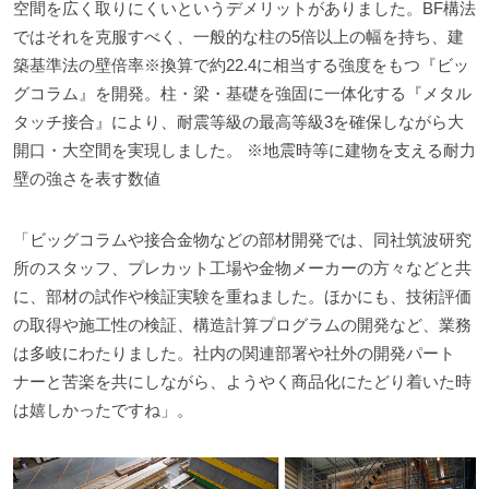
空間を広く取りにくいというデメリットがありました。BF構法
ではそれを克服すべく、一般的な柱の5倍以上の幅を持ち、建
築基準法の壁倍率※換算で約22.4に相当する強度をもつ『ビッ
グコラム』を開発。柱・梁・基礎を強固に一体化する『メタル
タッチ接合』により、耐震等級の最高等級3を確保しながら大
開口・大空間を実現しました。 ※地震時等に建物を支える耐力
壁の強さを表す数値
「ビッグコラムや接合金物などの部材開発では、同社筑波研究
所のスタッフ、プレカット工場や金物メーカーの方々などと共
に、部材の試作や検証実験を重ねました。ほかにも、技術評価
の取得や施工性の検証、構造計算プログラムの開発など、業務
は多岐にわたりました。社内の関連部署や社外の開発パート
ナーと苦楽を共にしながら、ようやく商品化にたどり着いた時
は嬉しかったですね」。