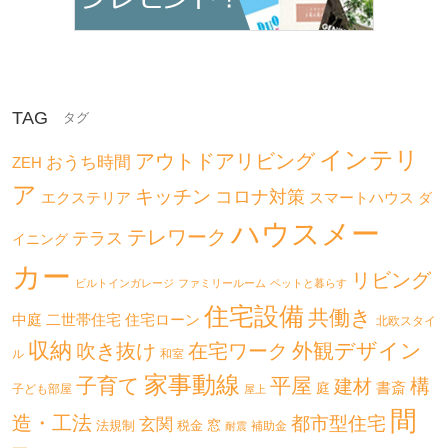
TAG
インテリ
アウトドアリビング
おうち時間
ZEH
ア
キッチン
コロナ対策
エクステリア
スマートハウス
ダ
ハウスメー
テレワーク
テラス
イニング
カー
リビング
ビルトインガレージ
ファミリールーム
ペットと暮らす
住宅設備
共働き
二世帯住宅
中庭
住宅ローン
北欧スタイ
収納
外観デザイン
吹き抜け
在宅ワーク
ル
和室
家事動線
子育て
平屋
構
建材
書斎
庭
子ども部屋
屋上
間
造・工法
都市型住宅
玄関
法規制
税金
窓
補助金
耐震