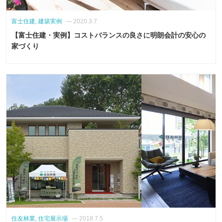
富士住建, 建築実例
— 2020.3.7
【富士住建・実例】コストバランスの良さに明朗会計の安心の
家づくり
住友林業, 住宅展示場
— 2018.7.5