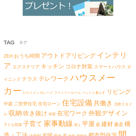
TAG
インテリ
アウトドアリビング
おうち時間
ZEH
ア
キッチン
コロナ対策
エクステリア
スマートハウス
ダ
ハウスメー
テレワーク
テラス
イニング
カー
リビング
ビルトインガレージ
ファミリールーム
ペットと暮らす
住宅設備
共働き
二世帯住宅
中庭
住宅ローン
北欧スタイ
収納
外観デザイン
吹き抜け
在宅ワーク
ル
和室
家事動線
子育て
平屋
構
建材
書斎
庭
子ども部屋
屋上
間
造・工法
都市型住宅
玄関
法規制
税金
窓
補助金
耐震