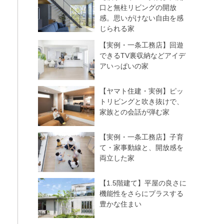
口と無柱リビングの開放
感。思いがけない自由を感
じられる家
【実例・一条工務店】回遊
できるTV裏収納などアイデ
アいっぱいの家
【ヤマト住建・実例】ピッ
トリビングと吹き抜けで、
家族との会話が弾む家
【実例・一条工務店】子育
て・家事動線と、開放感を
両立した家
【1.5階建て】平屋の良さに
機能性をさらにプラスする
豊かな住まい