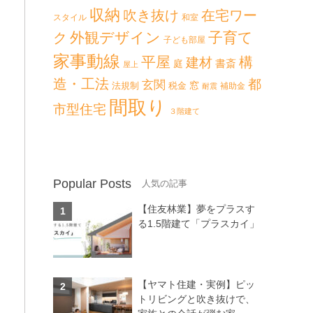
収納
吹き抜け
在宅ワー
スタイル
和室
外観デザイン
子育て
ク
子ども部屋
家事動線
平屋
構
建材
書斎
庭
屋上
造・工法
都
玄関
法規制
税金
窓
補助金
耐震
間取り
市型住宅
３階建て
Popular Posts
【住友林業】夢をプラスす
る1.5階建て「プラスカイ」
【ヤマト住建・実例】ピッ
トリビングと吹き抜けで、