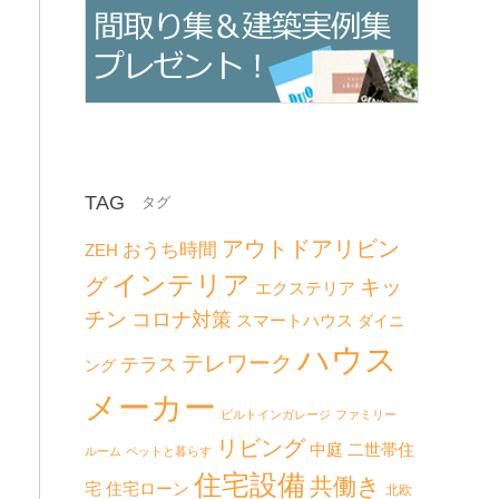
TAG
アウトドアリビン
おうち時間
ZEH
インテリア
グ
キッ
エクステリア
チン
コロナ対策
スマートハウス
ダイニ
ハウス
テレワーク
テラス
ング
メーカー
ビルトインガレージ
ファミリー
リビング
二世帯住
中庭
ルーム
ペットと暮らす
住宅設備
共働き
宅
住宅ローン
北欧