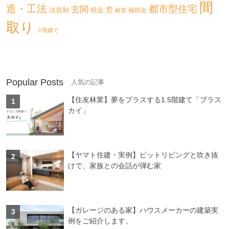
間
造・工法
都市型住宅
玄関
法規制
税金
窓
補助金
耐震
取り
３階建て
Popular Posts
【住友林業】夢をプラスする1.5階建て「プラス
カイ」
【ヤマト住建・実例】ピットリビングと吹き抜
けで、家族との会話が弾む家
【ガレージのある家】ハウスメーカーの建築実
例をご紹介します。