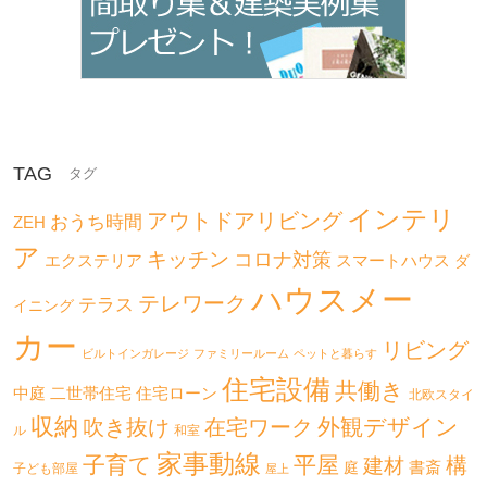
TAG
インテリ
アウトドアリビング
おうち時間
ZEH
ア
キッチン
コロナ対策
エクステリア
スマートハウス
ダ
ハウスメー
テレワーク
テラス
イニング
カー
リビング
ビルトインガレージ
ファミリールーム
ペットと暮らす
住宅設備
共働き
二世帯住宅
中庭
住宅ローン
北欧スタイ
収納
外観デザイン
吹き抜け
在宅ワーク
ル
和室
家事動線
子育て
平屋
構
建材
書斎
庭
子ども部屋
屋上