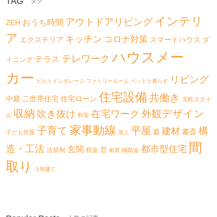
TAG
インテリ
アウトドアリビング
おうち時間
ZEH
ア
キッチン
コロナ対策
エクステリア
スマートハウス
ダ
ハウスメー
テレワーク
テラス
イニング
カー
リビング
ビルトインガレージ
ファミリールーム
ペットと暮らす
住宅設備
共働き
二世帯住宅
中庭
住宅ローン
北欧スタイ
収納
外観デザイン
吹き抜け
在宅ワーク
ル
和室
家事動線
子育て
平屋
構
建材
書斎
庭
子ども部屋
屋上
間
造・工法
都市型住宅
玄関
法規制
税金
窓
補助金
耐震
取り
３階建て