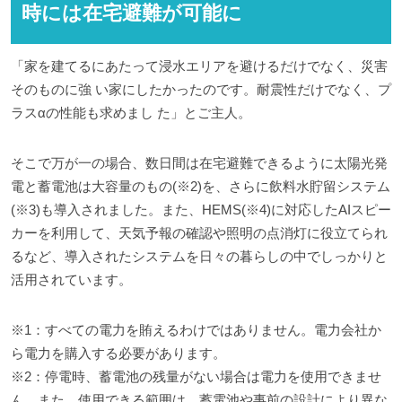
時には在宅避難が可能に
「家を建てるにあたって浸水エリアを避けるだけでなく、災害
そのものに強 い家にしたかったのです。耐震性だけでなく、プ
ラスαの性能も求めまし た」とご主人。
そこで万が一の場合、数日間は在宅避難できるように太陽光発
電と蓄電池は大容量のもの(※2)を、さらに飲料水貯留システム
(※3)も導入されました。また、HEMS(※4)に対応したAIスピー
カーを利用して、天気予報の確認や照明の点消灯に役立てられ
るなど、導入されたシステムを日々の暮らしの中でしっかりと
活用されています。
※1：すべての電力を賄えるわけではありません。電力会社か
ら電力を購入する必要があります。
※2：停電時、蓄電池の残量がない場合は電力を使用できませ
ん。また、使用できる範囲は、蓄電池や事前の設計により異な