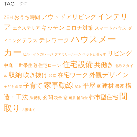
TAG
インテリ
アウトドアリビング
おうち時間
ZEH
ア
キッチン
コロナ対策
エクステリア
スマートハウス
ダ
ハウスメー
テレワーク
テラス
イニング
カー
リビング
ビルトインガレージ
ファミリールーム
ペットと暮らす
住宅設備
共働き
二世帯住宅
中庭
住宅ローン
北欧スタイ
収納
外観デザイン
吹き抜け
在宅ワーク
ル
和室
家事動線
子育て
平屋
構
建材
書斎
庭
子ども部屋
屋上
間
造・工法
都市型住宅
玄関
法規制
税金
窓
補助金
耐震
取り
３階建て