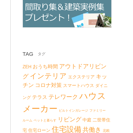
TAG
アウトドアリビン
おうち時間
ZEH
インテリア
グ
キッ
エクステリア
チン
コロナ対策
スマートハウス
ダイニ
ハウス
テレワーク
テラス
ング
メーカー
ビルトインガレージ
ファミリー
リビング
二世帯住
中庭
ルーム
ペットと暮らす
住宅設備
共働き
宅
住宅ローン
北欧