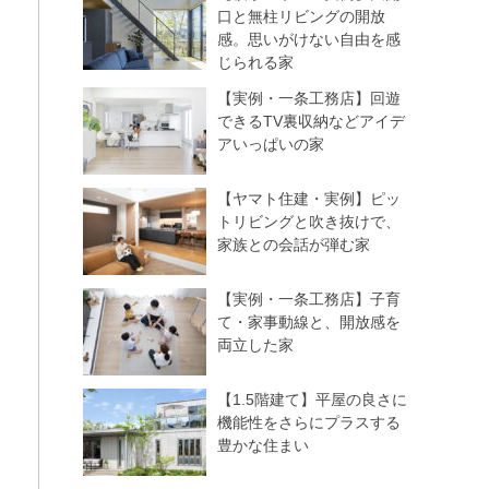
口と無柱リビングの開放
感。思いがけない自由を感
じられる家
【実例・一条工務店】回遊
できるTV裏収納などアイデ
アいっぱいの家
【ヤマト住建・実例】ピッ
トリビングと吹き抜けで、
家族との会話が弾む家
【実例・一条工務店】子育
て・家事動線と、開放感を
両立した家
【1.5階建て】平屋の良さに
機能性をさらにプラスする
豊かな住まい