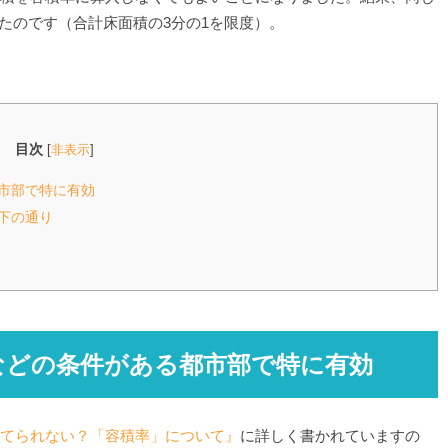
ったのです（合計床面積の3分の1を限度）。
目次
[
非表示
]
市部で特に有効
下の通り
などの条件がある都市部で特に有効
てられない？「容積率」について』
に詳しく書かれていますの