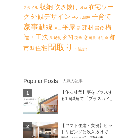
収納
吹き抜け
在宅ワー
スタイル
和室
外観デザイン
子育て
ク
子ども部屋
家事動線
平屋
構
建材
書斎
庭
屋上
造・工法
都
玄関
法規制
税金
窓
補助金
耐震
間取り
市型住宅
３階建て
Popular Posts
【住友林業】夢をプラスす
る1.5階建て「プラスカイ」
【ヤマト住建・実例】ピッ
トリビングと吹き抜けで、