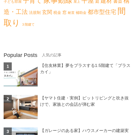
家事動線
子育て
平屋
構
建材
書斎
庭
子ども部屋
屋上
間
造・工法
都市型住宅
玄関
法規制
税金
窓
補助金
耐震
取り
３階建て
Popular Posts
【住友林業】夢をプラスする1.5階建て「プラス
カイ」
【ヤマト住建・実例】ピットリビングと吹き抜
けで、家族との会話が弾む家
【ガレージのある家】ハウスメーカーの建築実