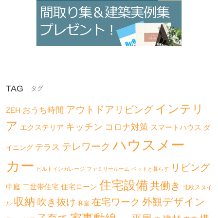
TAG
インテリ
アウトドアリビング
おうち時間
ZEH
ア
キッチン
コロナ対策
エクステリア
スマートハウス
ダ
ハウスメー
テレワーク
テラス
イニング
カー
リビング
ビルトインガレージ
ファミリールーム
ペットと暮らす
住宅設備
共働き
二世帯住宅
中庭
住宅ローン
北欧スタイ
収納
外観デザイン
吹き抜け
在宅ワーク
ル
和室