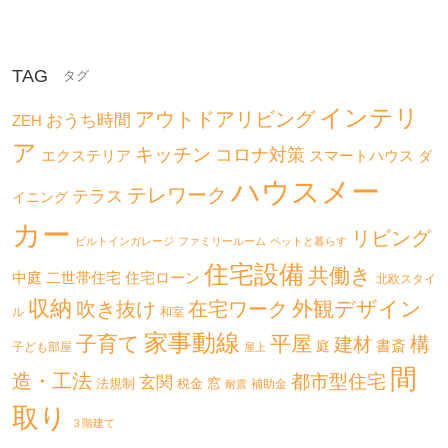
TAG
インテリ
アウトドアリビング
おうち時間
ZEH
ア
キッチン
コロナ対策
エクステリア
スマートハウス
ダ
ハウスメー
テレワーク
テラス
イニング
カー
リビング
ビルトインガレージ
ファミリールーム
ペットと暮らす
住宅設備
共働き
二世帯住宅
中庭
住宅ローン
北欧スタイ
収納
外観デザイン
吹き抜け
在宅ワーク
ル
和室
家事動線
子育て
平屋
構
建材
書斎
庭
子ども部屋
屋上
間
造・工法
都市型住宅
玄関
法規制
税金
窓
補助金
耐震
取り
３階建て