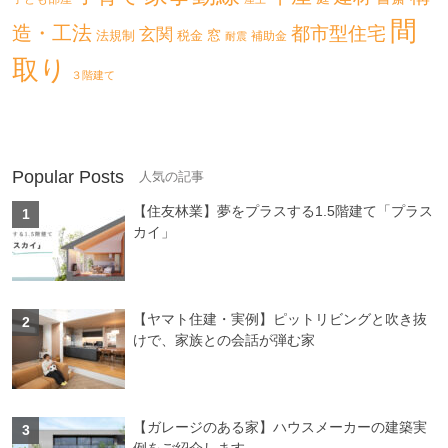
間
造・工法
都市型住宅
玄関
法規制
税金
窓
補助金
耐震
取り
３階建て
Popular Posts
【住友林業】夢をプラスする1.5階建て「プラス
カイ」
【ヤマト住建・実例】ピットリビングと吹き抜
けで、家族との会話が弾む家
【ガレージのある家】ハウスメーカーの建築実