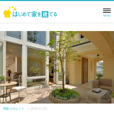
N
e
w
s
P
o
s
t
s
間取りのヒント
— 2025.11.20