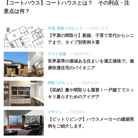
【コートハウス】コートハウスとは？ その利点・注
意点は何？
平屋, 間取りのヒント
— 2025.11.9
【平屋の間取り】新婚、子育て世代からシニ
アまで、タイプ別実例９選
ヤマト住建
— 2025.10.1
世界基準の価値ある住まいを適正価格で。健
康快適住宅のパイオニア
間取りのヒント
— 2025.9.19
【収納】量や間取りも重要！一戸建てでスッ
キリ暮らすためのアイデア
デザイン
— 2025.9.9
【ピットリビング】ハウスメーカーの建築実
例をご紹介します。