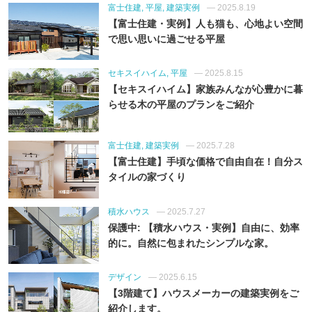
富士住建, 平屋, 建築実例
— 2025.8.19
【富士住建・実例】人も猫も、心地よい空間
で思い思いに過ごせる平屋
セキスイハイム, 平屋
— 2025.8.15
【セキスイハイム】家族みんなが心豊かに暮
らせる木の平屋のプランをご紹介
富士住建, 建築実例
— 2025.7.28
【富士住建】手頃な価格で自由自在！自分ス
タイルの家づくり
積水ハウス
— 2025.7.27
保護中: 【積水ハウス・実例】自由に、効率
的に。自然に包まれたシンプルな家。
デザイン
— 2025.6.15
【3階建て】ハウスメーカーの建築実例をご
紹介します。