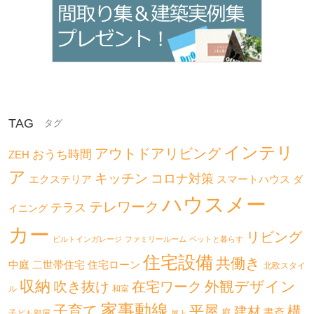
TAG
インテリ
アウトドアリビング
おうち時間
ZEH
ア
キッチン
コロナ対策
エクステリア
スマートハウス
ダ
ハウスメー
テレワーク
テラス
イニング
カー
リビング
ビルトインガレージ
ファミリールーム
ペットと暮らす
住宅設備
共働き
二世帯住宅
中庭
住宅ローン
北欧スタイ
収納
外観デザイン
吹き抜け
在宅ワーク
ル
和室
家事動線
子育て
平屋
構
建材
書斎
庭
子ども部屋
屋上