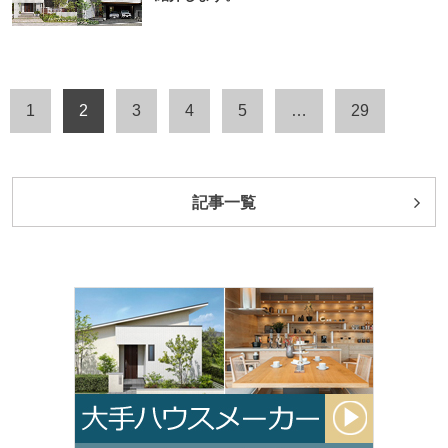
投
1
2
3
4
5
…
29
稿
の
ペー
記事一覧
ジ
送
り