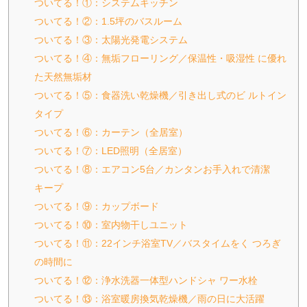
ついてる！①：システムキッチン
ついてる！②：1.5坪のバスルーム
ついてる！③：太陽光発電システム
ついてる！④：無垢フローリング／保温性・吸湿性 に優れ
た天然無垢材
ついてる！⑤：食器洗い乾燥機／引き出し式のビ ルトイン
タイプ
ついてる！⑥：カーテン（全居室）
ついてる！⑦：LED照明（全居室）
ついてる！⑧：エアコン5台／カンタンお手入れで清潔
キープ
ついてる！⑨：カップボード
ついてる！⑩：室内物干しユニット
ついてる！⑪：22インチ浴室TV／バスタイムをく つろぎ
の時間に
ついてる！⑫：浄水洗器一体型ハンドシャ ワー水栓
ついてる！⑬：浴室暖房換気乾燥機／雨の日に大活躍